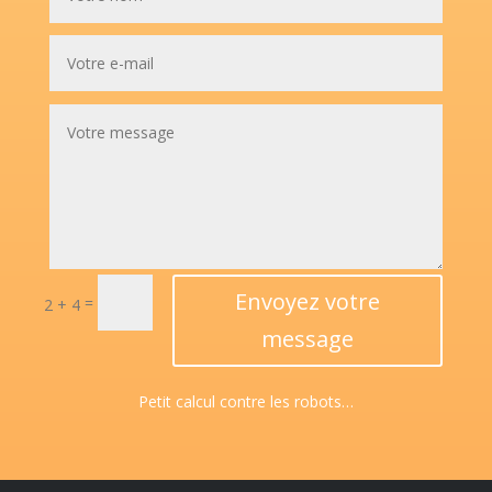
Envoyez votre
=
2 + 4
message
Petit calcul contre les robots…